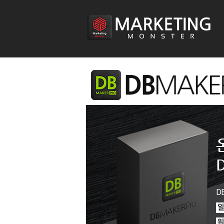
D
일
원