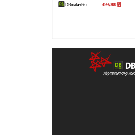
499,000원
DBmakerPro