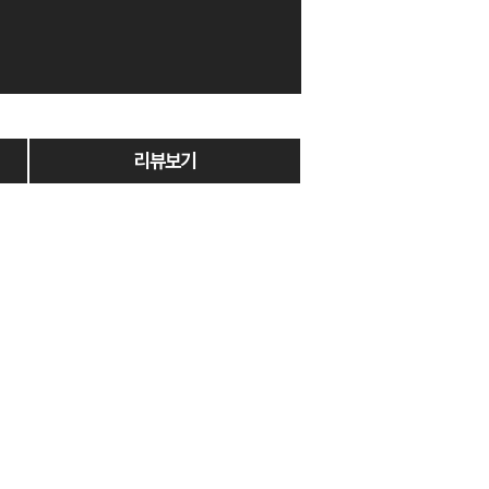
리뷰보기
DB
션!