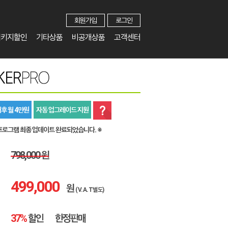
회원가입
로그인
패키지할인
기타상품
비공개상품
고객센터
후 월 4만원
자동 업그레이드 지원
프로그램 최종 업데이트 완료되었습니다. ※
798,000 원
499,000
원
(V.A.T별도)
37%
할인
한정판매
EVENT!