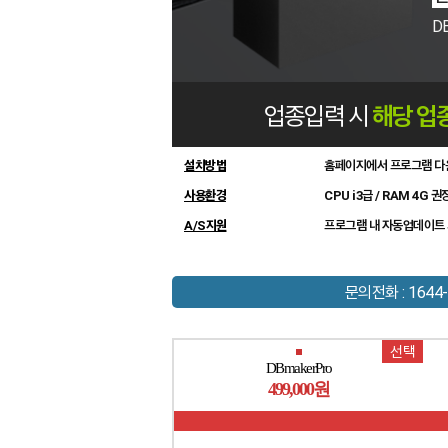
D
업종입력 시
해당 업
설치방법
홈페이지에서 프로그램 다
사용환경
CPU i3급 / RAM 4G 권
A/S지원
프로그램 내 자동업데이트 
문의전화 : 1644-
선택
DBmakerPro
499,000원