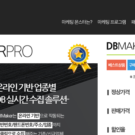
마케팅 몬스터는?
마케팅 프로그램
베스트상품
구매
※ 
온라인 기반 업종별
정상가격
DB 실시간 수집 솔루션-
판매가격
BMaker는
온라인 기반
으로 작동되는
반번호/핸드폰번호/주소/업종
까지
할인율
클릭으로 수집
해주는 기존/신규업체