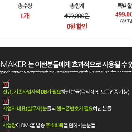
총 수량
총 합계
특별 
499,0
1
개
499,000
원
(V.A.T
0
원 할인
는 이런분들에게 효과적으로 사용될 수 
신규, 기존사업자의 DB가 필요
하신 분들(음식점 및 모든업종 가능)
사업자 대표(실무자)분
들의
핸드폰번호가 필요
하신 분들
사업장
에 DM<을 발송
주소획득
을 원하시는분들