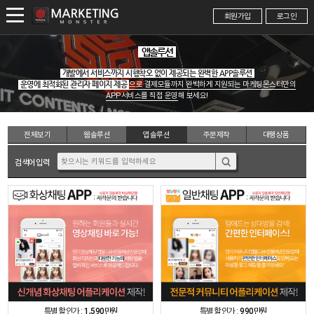
회원가입
로그인
앱솔루션
개발에서 서비스까지 시행착오 없이 제공되는 완벽한 APP솔루션
운영에 최적화된 관리자 페이지 제공
으로 결제모듈까지 완벽하게 지원되는 마케팅몬스터만의
APP서비스를 직접 운영
해 보세요!
전체
보기
웹
솔루션
앱
솔루션
주문
제작
대행
상품
검색어 입력
특별 할인가 :
1,590만원
특별 할인가 :
990만원