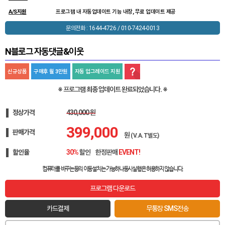
A/S지원
프로그램 내 자동업데이트 기능 내장, 무료 업데이트 제공
문의전화 : 1644-4726 / 010-7424-0013
N블로그 자동댓글&이웃
신규상품
구매후 월 3만원
자동 업그레이드 지원
※ 프로그램 최종 업데이트 완료되었습니다. ※
정상가격
430,000 원
399,000
판매가격
원
(V.A.T별도)
할인율
30%
할인
한정판매
EVENT!
컴퓨터를 바꾸는등의 이동설치는 가능하나
동시실행은 허용하지 않습니다.
프로그램 다운로드
카드결제
무통장 SMS전송