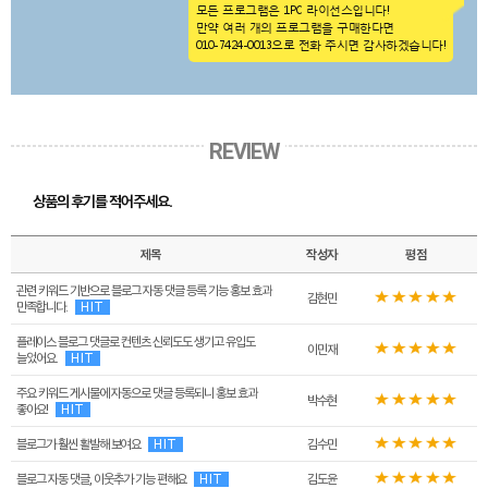
모든 프로그램은 1PC 라이선스입니다!
만약 여러 개의 프로그램을 구매한다면
010-7424-0013으로 전화 주시면 감사하겠습니다!
REVIEW
상품의 후기를 적어주세요.
제목
작성자
평점
관련 키워드 기반으로 블로그 자동 댓글 등록 기능 홍보 효과
김현민
만족합니다.
HIT
플레이스 블로그 댓글로 컨텐츠 신뢰도도 생기고 유입도
이민재
늘었어요.
HIT
주요 키워드 게시물에 자동으로 댓글 등록되니 홍보 효과
박수현
좋아요!
HIT
블로그가 훨씬 활발해 보여요
HIT
김수민
블로그 자동 댓글, 이웃추가 기능 편해요
HIT
김도윤