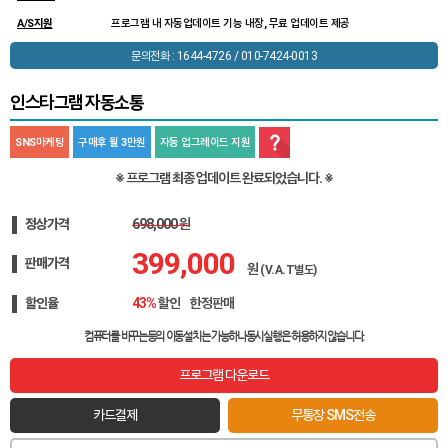
A/S지원
프로그램 내 자동업데이트 기능 내장, 무료 업데이트 제공
문의전화 : 1644-4726 / 010-7424-0013
인스타그램 자동소통
SNS마케팅
구매후 월 3만원
자동 업그레이드 지원
※ 프로그램 최종 업데이트 완료되었습니다. ※
정상가격
698,000 원
399,000
판매가격
원
(V.A.T별도)
할인율
43%
할인
한정판매
EVENT!
컴퓨터를 바꾸는등의 이동설치는 가능하나
동시실행은 허용하지 않습니다.
프로그램 다운로드
카드결제
무통장 SMS전송