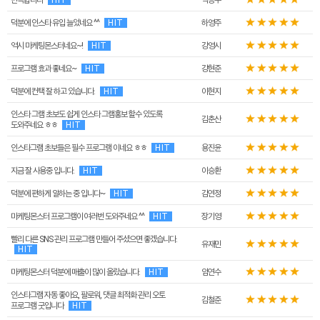
만족합니다
HIT
박승우
덕분에 인스타 유입 늘었네요 ^^
HIT
하영주
역시 마케팅몬스터네요~!
HIT
강영시
프로그램 효과 좋네요~
HIT
강현준
덕분에 컨택 잘 하고 있습니다.
HIT
이현지
인스타 그램 초보도 쉽게 인스타 그램홍보 할수 있도록
김춘산
도와주네요 ㅎㅎ
HIT
인스타그램 초보들은 필수 프로그램 이네요 ㅎㅎ
HIT
용진윤
지금 잘 사용중 입니다.
HIT
이승환
덕분에 편하게 일하는 중 입니다~
HIT
김연정
마케팅몬스터 프로그램이 여러번 도와주네요 ^^
HIT
장기영
빨리 다른 SNS 관리 프로그램 만들어 주셨으면 좋겠습니다.
유재민
HIT
마케팅몬스터 덕분에 매출이 많이 올랐습니다.
HIT
임연수
인스타그램 자동 좋아요, 팔로워, 댓글 최적화 관리 오토
김철준
프로그램 굿입니다
HIT