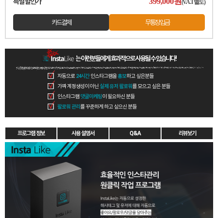
399,000
원
특별 할인가
(V.A.T별도)
카드결제
무통장입금
는 이런분들에게 효과적으로 사용될 수 있습니다!
자동으로
24시간
인스타그램을
홍보
하고 싶은분들
가짜 계정생성이 아닌
실제 유저 팔로워
를 모으고 싶은 분들
인스타그램
댓글마케팅
이 필요하신 분들
팔로워 관리
를 꾸준하게 하고 싶으신 분들
프로그램 정보
사용 설명서
Q&A
리뷰보기