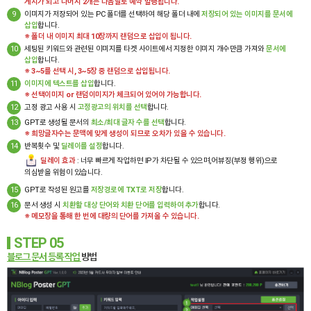
게시가 되고 나머지 2개는 다음날로 예약 발행됩니다.
9
이미지가 저장되어 있는 PC 폴더를 선택하여 해당 폴더 내에
저장되어 있는 이미지를 문서에
삽입
합니다.
※ 폴더 내 이미지 최대 10장까지 랜덤으로 삽입이 됩니다.
10
세팅된 키워드와 관련된 이미지를 타겟 사이트에서 지정한 이미지 개수만큼 가져와
문서에
삽입
합니다.
※ 3~5를 선택 시, 3~5장 중 랜덤으로 삽입됩니다.
11
이미지에 텍스트를 삽입
합니다.
※ 선택이미지 or 랜덤이미지가 체크되어 있어야 가능합니다.
12
고정 광고 사용 시
고정광고의 위치를 선택
합니다.
13
GPT로 생성될 문서의
최소/최대 글자 수를 선택
합니다.
※ 희망글자수는 문맥에 맞게 생성이 되므로 오차가 있을 수 있습니다.
14
반복횟수 및
딜레이를 설정
합니다.
딜레이 효과
: 너무 빠르게 작업하면 IP가 차단될 수 있으며,어뷰징(부정 행위)으로
의심받을 위험이 있습니다.
15
GPT로 작성된 원고를
저장경로에 TXT로 저장
합니다.
16
문서 생성 시
치환할 대상 단어와 치환 단어를 입력하여 추가
합니다.
※ 메모장을 통해 한 번에 대량의 단어를 가져올 수 있습니다.
STEP 05
블로그 문서 등록 작업
방법