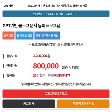
A/S지원
프로그램 내 자동업데이트 기능 내장, 무료 업데이트 제공
문의전화 : 1644-4726 / 010-7424-0013
GPT기반 블로그 문서 등록 프로그램
신규상품
월 사용료 없음
자동 업그레이드 지원
※ 프로그램 최종 업데이트 완료되었습니다. ※
정상가격
1,200,000 원
800,000
판매가격
원
(V.A.T별도)
할인율
33%
할인
한정판매
EVENT!
컴퓨터를 바꾸는등의 이동설치는 가능하나
동시실행은 허용하지 않습니다.
프로그램 다운로드
카드결제
무통장 SMS전송