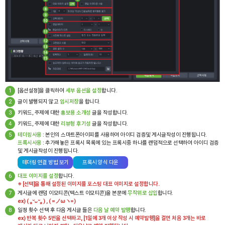
1
[옵션설정]을 클릭하여
세부 옵션을 설정
합니다.
2
글이 발행되지 않고
임시저장
을 합니다.
3
키워드, 주제에 대한
홍보용 소개성
글을 작성합니다.
4
키워드, 주제에 대한
리뷰형 후기성
글을 작성합니다.
5
테더링사용
: 본인의 스마트폰아이피를 사용하여 아이디 검증및 게시글작성이 진행됩니다.
프록시사용
: 추가해놓은 프록시 목록에 있는 프록시중 하나를 랜덤적으로 선택하여 아이디 검증
및 게시글작성이 진행됩니다.
테더링 연결 방법 보기
프록시 양식 다운
6
대표 이미지를 설정
합니다.
※ [선택]을 통해 설정된 이미지를 포스팅 대표 이미지로 설정합니다.
7
게시글에 랜덤 이모티콘(텍스트 이모티콘)을 본문에
무작위로 삽입
합니다.
ex) ( ⁎ᵕᴗᵕ⁎ ) , ( =ノωヽ=)
8
일정 횟수 선택 후 다음 게시글 들은
다음 날 예약 발행
합니다.
ex) 반복 횟수 5번을 선택하고, [1일에 3개 이상 작성 시 예약발행]을 걸면 처음 3개는 바로