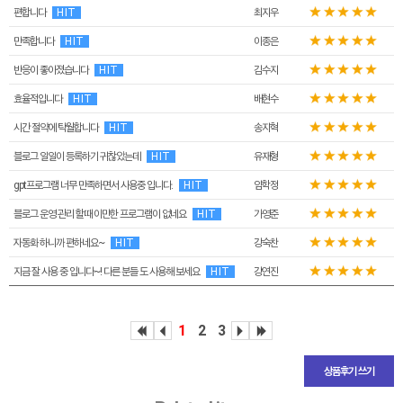
편합니다
HIT
최지우
만족합니다
HIT
이종은
반응이 좋아졌습니다
HIT
김수지
효율적입니다
HIT
배현수
시간 절약에 탁월합니다
HIT
송지혁
블로그 일일이 등록하기 귀찮았는데
HIT
유재형
gpt프로그램 너무 만족하면서 사용중 입니다.
HIT
임학정
블로그 운영 관리 할때 이만한 프로그램이 없네요
HIT
가영준
자동화 하니까 편하네요~
HIT
강숙찬
지금 잘 사용 중 입니다~! 다른 분들 도 사용해 보세요
HIT
강연진
1
2
3
상품후기 쓰기