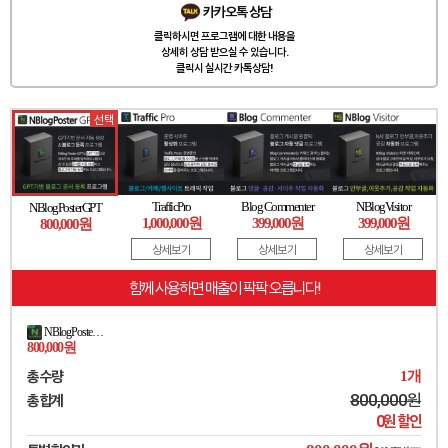
카카오톡 상담
클릭하시면 프로그램에 대한 내용을
상세히 상담 받으실 수 있습니다.
클릭시 실시간 카톡상담!
선택
TrafficPro
Blog Commenter
NBlogVisitor
NBlogPosterGPT
1,000,000원
399,000원
399,000원
800,000원
상세보기
상세보기
상세보기
함께 사용하면 매출이 팍팍 오릅니다!
NBlogPosterGPT
800,000원
총 수량
1
개
800,000
원
총 합계
0
원 할인