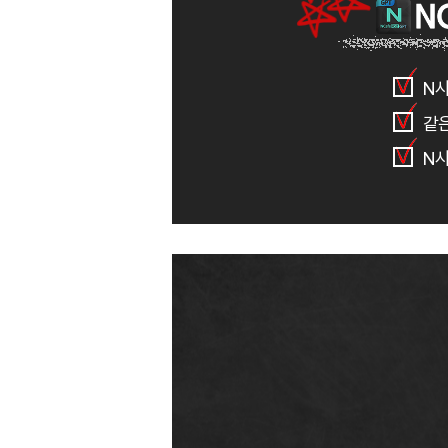
N사
같
N