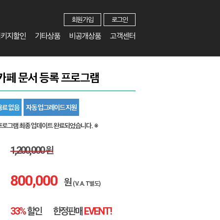
회원가입
로그인
패키지할인
기타상품
비공개상품
고객센터
카페 문서 등록 프로그램
용료 없음
자동 업그레이드 지원
프로그램 최종 업데이트 완료되었습니다. ※
1,200,000 원
800,000
원
(V.A.T별도)
33%
할인
한정판매
EVENT!