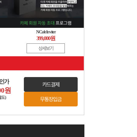
NCafeInviter
399,000원
상세보기
할인가
카드결제
00
원
별도)
무통장입금