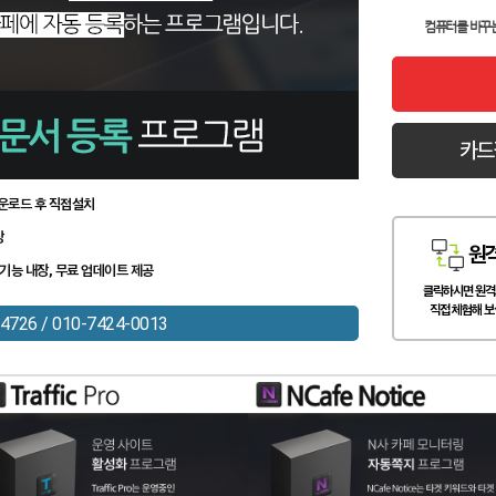
컴퓨터를 바꾸
카드
운로드 후 직접설치
장
원
기능 내장, 무료 업데이트 제공
클릭하시면 원격
직접 체험해 보
4726 / 010-7424-0013