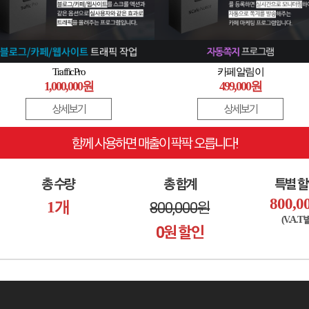
TrafficPro
카페알림이
1,000,000원
499,000원
상세보기
상세보기
함께 사용하면 매출이 팍팍 오릅니다!
총 수량
총 합계
특별 
800,0
1
개
800,000
원
(V.A.T
0
원 할인