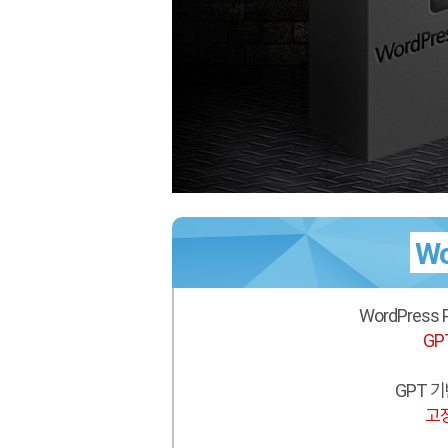
Wo
WordPress 
GP
GPT 
고