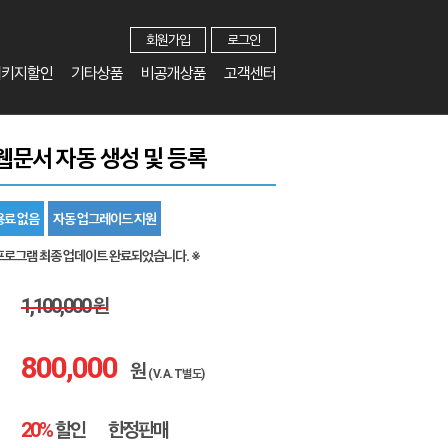
회원가입
로그인
패키지할인
기타상품
비공개상품
고객센터
웹문서 자동 생성 및 등록
용료 없음
자동 업그레이드 지원
프로그램 최종 업데이트 완료되었습니다. ※
1,100,000 원
800,000
원
(V.A.T별도)
20%
할인
한정판매