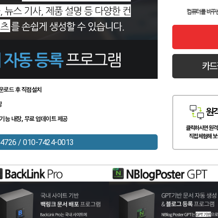
컴퓨터를 바꾸
카드
운로드 후 직접설치
장
원
기능 내장, 무료 업데이트 제공
클릭하시면 원격
직접 체험해 보
4726 / 010-7424-0013