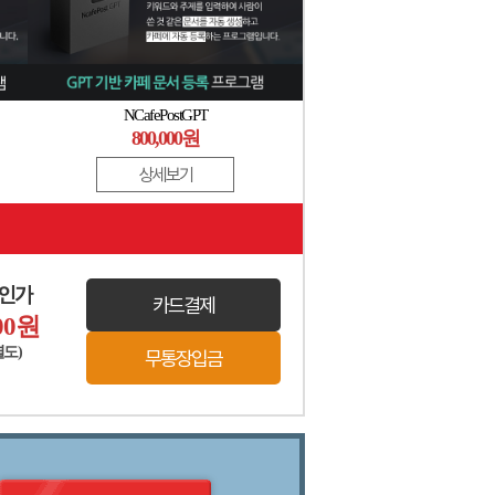
NCafePostGPT
800,000원
상세보기
할인가
카드결제
00
원
별도)
무통장입금