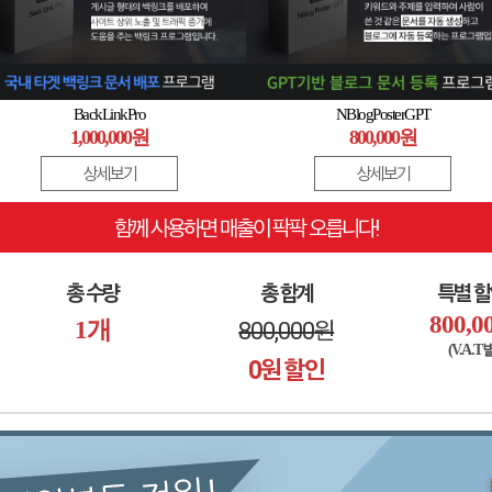
BackLinkPro
NBlogPosterGPT
1,000,000원
800,000원
상세보기
상세보기
함께 사용하면 매출이 팍팍 오릅니다!
총 수량
총 합계
특별 
800,0
1
개
800,000
원
(V.A.T
0
원 할인