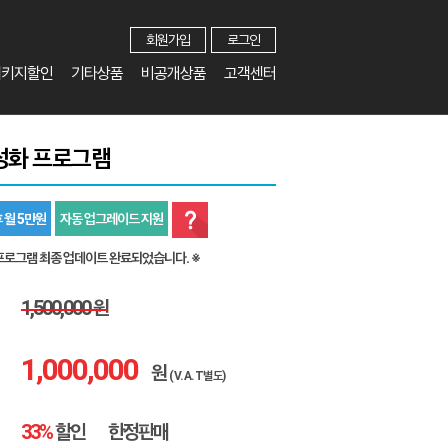
회원가입
로그인
패키지할인
기타상품
비공개상품
고객센터
성화 프로그램
 월 5만원
자동 업그레이드 지원
프로그램 최종 업데이트 완료되었습니다. ※
1,500,000 원
1,000,000
원
(V.A.T별도)
33%
할인
한정판매