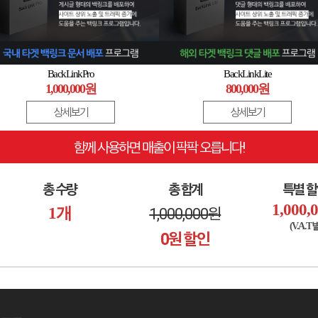
BackLinkPro
BackLinkLite
1,000,000원
800,000원
상세보기
상세보기
함께 사용하면 매출이 팍팍 오릅니다!
총 수량
총 합계
특별 
1,000,
1
개
1,000,000
원
(V.A.T
0
원 할인