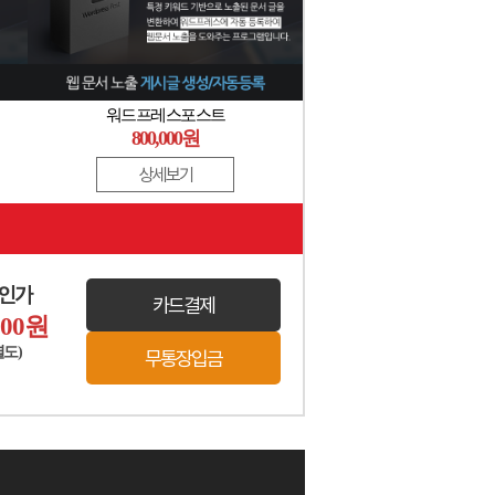
워드프레스포스트
800,000원
상세보기
할인가
카드결제
000
원
별도)
무통장입금