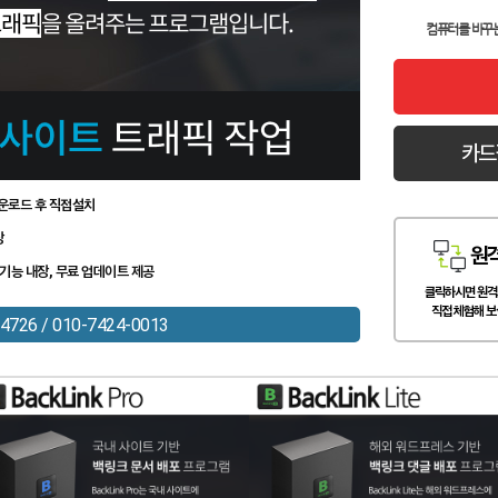
컴퓨터를 바꾸
카드
운로드 후 직접설치
장
원
기능 내장, 무료 업데이트 제공
클릭하시면 원격
직접 체험해 보
4726 / 010-7424-0013