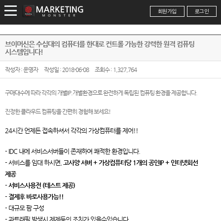
회원가입
로그인
브이머신은 수십대의 컴퓨터를 한대로 컨트롤 가능한 강력한 원격 컴퓨팅
시스템입니다!
작성자 : 운영자
작성일 : 2018-06-08
조회수 : 1,327,764
구매대수에 따라 각각의 개별IP.개별환경으로 완전하게 독립된 컴퓨팅 환경을 제공합니다.
진정한 클라우드 컴퓨팅을 간편히 경험해 보세요!
24시간 언제든 접속하셔서 각각의 가상컴퓨터를 제어!!
- IDC 내에 서비스서버들이 존재하여 쾌적한 환경입니다.
- 서비스를 임대 하시면,
고사양 서버 + 가상컴퓨터당 1개의 공인IP + 인터넷회선
제공
-
서비스사용전 (테스트 제공)
-
결제후 바로사용가능!!
- 대규모 팜 구성
- 과트래픽 발생시 제제등의 조치가 있을수있습니다