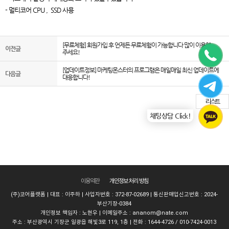
- 멀티코어 CPU , SSD 사용
[무료체험] 회원가입 후 언제든 무료체험이 가능합니다 많이 이용해
이전글
주세요!
[업데이트정보] 마케팅몬스터의 프로그램은 매일매일 최신 업데이트에
다음글
대응합니다!
리스트
채팅상담 Click!
이용약관
개인정보 처리 방침
(주)코어플랫폼 | 대표 : 이주하 | 사업자번호 : 372-87-02689 | 통신판매업신고번호 : 2024-
부산기장-0384
개인정보 책임자 : 노현우 | 이메일주소 :
ananom@nate.com
주소 : 부산광역시 기장군 일광읍 해빛3로 119, 1층 | 전화 : 1644-4726 / 010-7424-0013