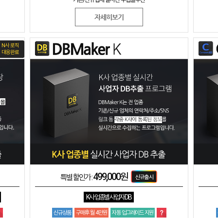
자세히보기
N사 로직
대응완료
499,000원
특별 할인가 :
K사 업종별 사업자 DB
신규상품
구매후 월 4만원
자동 업그레이드 지원