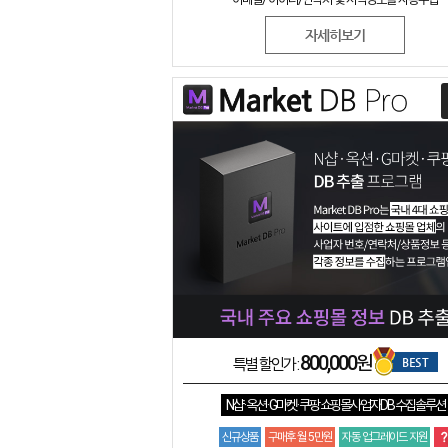
자세히보기
800,000원
BEST
특별 할인가 :
N샵 · 옥션 · G마켓 · 쿠팡 쇼핑몰사업자DB 수집솔루션
신규상품
구매후 월 5만원
자동 업그레이드 지원